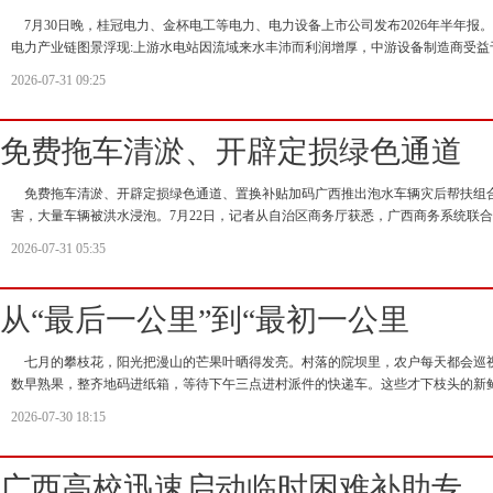
7月30日晚，桂冠电力、金杯电工等电力、电力设备上市公司发布2026年半年报
电力产业链图景浮现:上游水电站因流域来水丰沛而利润增厚，中游设备制造商受益
2026-07-31 09:25
免费拖车清淤、开辟定损绿色通道
免费拖车清淤、开辟定损绿色通道、置换补贴加码广西推出泡水车辆灾后帮扶组合
害，大量车辆被洪水浸泡。7月22日，记者从自治区商务厅获悉，广西商务系统联
2026-07-31 05:35
从“最后一公里”到“最初一公里
七月的攀枝花，阳光把漫山的芒果叶晒得发亮。村落的院坝里，农户每天都会巡
数早熟果，整齐地码进纸箱，等待下午三点进村派件的快递车。这些才下枝头的新
2026-07-30 18:15
广西高校迅速启动临时困难补助专