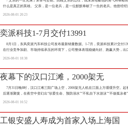
? 父亲的一生充满了荣誉与坚韧。回顾父亲的过往，我深深地被他的勇气和奉献
什么是真正的英雄。 父亲，是一位老兵，是一位默默奉献了一生的老兵。他曾经经
2026-08-01 20:23
奕派科技1-7月交付13991
8月1日，东风奕派汽车科技公司发布最新销量数据。1-7月，奕派科技累计交付139
在行业竞争加剧、市场持续承压的环境下，公司整体表现稳健向好、跑赢大势，出
2026-08-01 18:38
夜幕下的汉口江滩，2000架无
7月31日晚8时，汉口江滩三阳广场上空，2000架无人机在江面上方缓缓升空。
后逐渐聚拢，在夜空中变幻出“珍爱生命、预防溺水”“不私自下水游泳”“不做孤泳者
2026-08-01 16:52
工银安盛人寿成为首家入场上海国