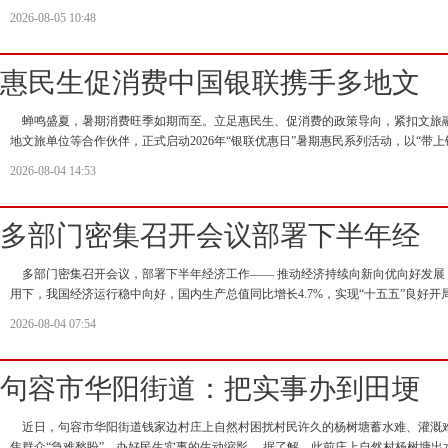
2026-08-05 10:48
惠民生促消费中国银联携手多地文
蝉鸣盛夏，暑期消费旺季如期而至。立足惠民生、促消费的政策导向，紧扣文旅
地文旅单位等合作伙伴，正式启动2026年“银联优惠日”暑期惠民系列活动，以“带
2026-08-04 14:53
多部门密集召开会议部署下半年经
多部门密集召开会议，部署下半年经济工作—— 推动经济持续向新向优向好发展
用下，我国经济运行稳中向好，国内生产总值同比增长4.7%，实现“十五五”良好开
2026-08-04 07:54
句容市华阳街道：把实事办到田埂
近日，句容市华阳街道钱家边村庄上自然村困扰村民许久的杨树塘蓄水难、灌溉
焦群众“急难愁盼”、办好民生实事的生动缩影。 据了解，此前庄上自然村杨树塘出