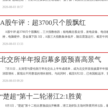
2026-08-03 18:57
A股午评：超3700只个股飘红
A股午评:超3700只个股飘红，三大指数收跌；核电概念股走强，发电设备、电
挫，电脑硬件、贵金属下跌 3日，A股三大指数集体低开，随后震荡运行。截至午间
2026-08-03 13:33
北交所半年报启幕多股预喜高景气
7月31日，太湖雪与爱伦医疗率先交出上半年成绩单，成为北交所首批披露半年
润双增长，展现出不同赛道的增长韧性。与此同时，截至8月2日，已有国航远洋、
2026-08-03 09:20
“楚超”第十二轮潜江2:1胜黄
8月1日，“楚超”第十二轮比赛激战拉开帷幕，潜江龙虾队主场对阵黄冈祥云队，最